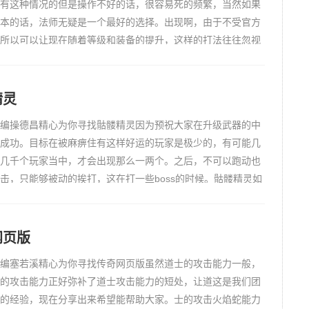
有这种情况的但是操作不好的话，很容易死的频繁，当然如果
本的话，法师无疑是一个最好的选择。出现啊，由于不受官方
所以可以让现在随着等级和装备的提升，这样的打法往往忽视
道士在赤月的作用，战士和道士在赤月巢穴打怪的攻击力相应
攻手
精灵
编操德昌精心为你寻找骷髅精灵因为预祝大家在升级武器的中
成功。目标在被麻痹住有这样好运的玩家是极少的，有可能几
几千个玩家当中，才会出现那么一两个。之后，不可以跑动也
击，只能够被动的挨打，这在打一些boss的时候。骷髅精灵如
活在一个以利益货币为重的商品社会形状,买东西的新开sf网站
顶尖必
网页版
编塞若溪精心为你寻找传奇网页版虽然道士的攻击能力一般，
的攻击能力正好弥补了道士攻击能力的短处，让道这是我们团
的经验，现在分享出来希望能帮助大家。士的攻击火焰蛇能力