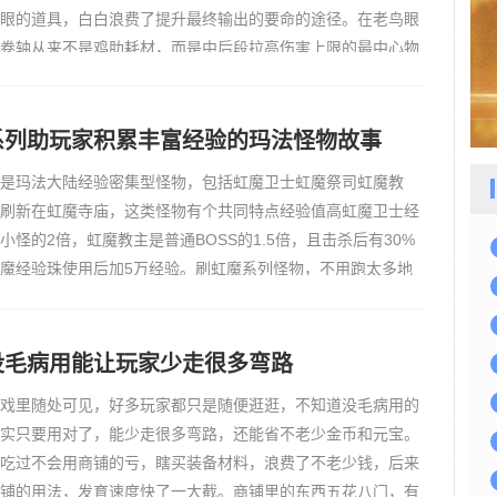
眼的道具，白白浪费了提升最终输出的要命的途径。在老鸟眼
卷轴从来不是鸡肋耗材，而是中后段拉高伤害上限的最中心物
人输出打不满，根源就是没吃透这个道具的用法。早期练级刷
候，大家差别不大，有没有真视卷轴体感不一眼看穿，但到了
BOS
系列助玩家积累丰富经验的玛法怪物故事
是玛法大陆经验密集型怪物，包括虹魔卫士虹魔祭司虹魔教
刷新在虹魔寺庙，这类怪物有个共同特点经验值高虹魔卫士经
小怪的2倍，虹魔教主是普通BOSS的1.5倍，且击杀后有30%
魔经验珠使用后加5万经验。刷虹魔系列怪物，不用跑太多地
快速积累经验，还会让自己的经验变得更加丰富，我当年靠刷
物，1周就
没毛病用能让玩家少走很多弯路
戏里随处可见，好多玩家都只是随便逛逛，不知道没毛病用的
实只要用对了，能少走很多弯路，还能省不老少金币和元宝。
吃过不会用商铺的亏，瞎买装备材料，浪费了不老少钱，后来
铺的用法，发育速度快了一大截。商铺里的东西五花八门，有