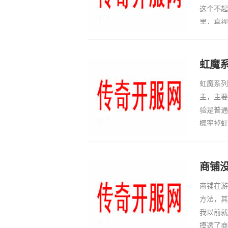
这个不起
里，真视
品，很多
小怪的时
闯关高阶
虹魔
虹魔系列
主，主要
验是普通
概率掉虹
图，就能
这系列怪
商铺
商铺在游
方法，其
我以前就
摸透了商