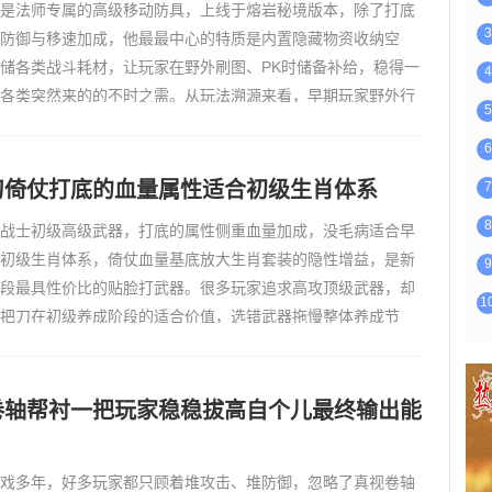
是法师专属的高级移动防具，上线于熔岩秘境版本，除了打底
3
防御与移速加成，他最最中心的特质是内置隐藏物资收纳空
储各类战斗耗材，让玩家在野外刷图、PK时储备补给，稳得一
4
各类突然来的的不时之需。从玩法溯源来看，早期玩家野外行
5
短板，背包容量没多少，血瓶、蓝瓶、疗伤药等耗材占用堆成
6
不能带
刀倚仗打底的血量属性适合初级生肖体系
7
8
战士初级高级武器，打底的属性侧重血量加成，没毛病适合早
初级生肖体系，倚仗血量基底放大生肖套装的隐性增益，是新
9
段最具性价比的贴脸打武器。很多玩家追求高攻顶级武器，却
1
把刀在初级养成阶段的适合价值，选错武器拖慢整体养成节
器随初级生肖系统同步上线于复古升级版本，彼时多数玩家刚
村，等
卷轴帮衬一把玩家稳稳拔高自个儿最终输出能
戏多年，好多玩家都只顾着堆攻击、堆防御，忽略了真视卷轴