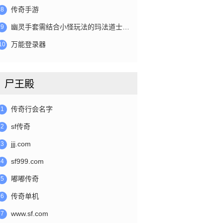
传奇手游
8
幽灵手套需结合小怪玩法的玛法道士…
9
万能登录器
10
尸王殿
传奇行会名字
1
sf传奇
2
jjj.com
3
sf999.com
4
嘟嘟传奇
5
传奇单机
6
www.sf.com
7