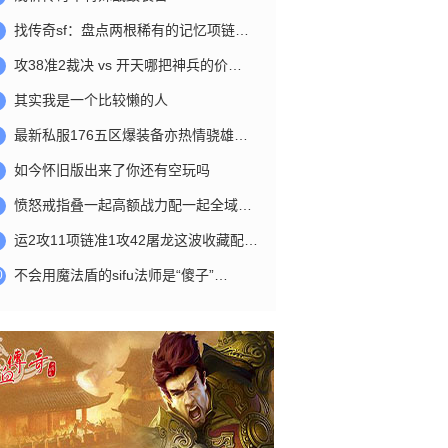
找传奇sf：盘点两根稀有的记忆项链…
攻38准2裁决 vs 开天哪把神兵的价…
其实我是一个比较懒的人
最新私服176五区爆装备亦热情骁雄…
如今怀旧版出来了你还有空玩吗
愤怒戒指叠一起高额战力配一起全域…
运2攻11项链准1攻42屠龙这波收藏配…
不会用魔法盾的sifu法师是“傻子”…
0