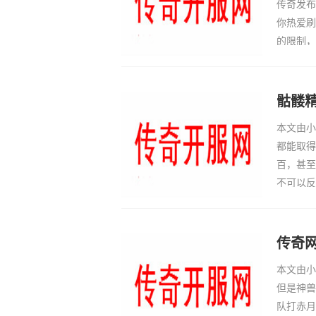
传奇发布
你热爱刷
的限制，
了战士和
较低，主
骷髅
本文由小
都能取得
百，甚至
不可以反
今我们生
176大
传奇
本文由小
但是神兽
队打赤月