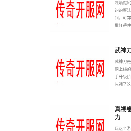
烈焰魔靴
的的魔法
间，可存
批扛得住
动有贼大
山空间，
武神
武神刀是
期上线的
手升级阶
忽视了这
奏。该武
脱离新手
真视
力
玩这个游