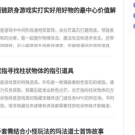
年运气爆棚，在摸不清暗殿爆到了一枚神神神秘秘秘戒指，刚
候，
项链跻身游戏实打实好用好物的最中心价值解
是游戏中中间阶段通用型首饰，由光芒晶石打磨而成，项链表
和的光晕，能一起提升物理攻击、魔法攻击和道术攻击，还带
持特效，可小幅度提升技能放速度。在琳琅满目的游戏道具
少玩家会疑惑那麽到底哪些才是游戏当中的实打实好用好物
芒项链凭借其均衡的属性加成、广泛的配一起性和亲民的获取
疑是中间
戒指寻找柱状物体的指引道具
是游戏里的特殊道具，外形是一枚镶嵌着粉色宝石的戒指，通
力任务获取，佩戴后能发出粉色光芒，光芒指向柱状物体的方
状物体是游戏里的隐藏宝箱传送门或任务NPC的所在地，平时
现。很多隐藏任务或稀有道具都需要找到柱状物体才能触发，
往不知道柱状物体的位置，浪费大量时间寻找。魅力戒指的光
能让
手套需结合小怪玩法的玛法道士首饰故事