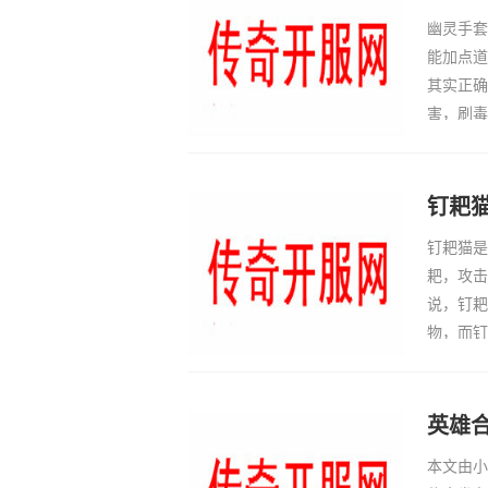
幽灵手套
能加点道
其实正确
害，刷毒
套，轻松
刷骷髅洞
钉耙
钉耙猫是
耙，攻击
说，钉耙
物，而钉
级，又能
钉耙猫，
英雄
本文由小