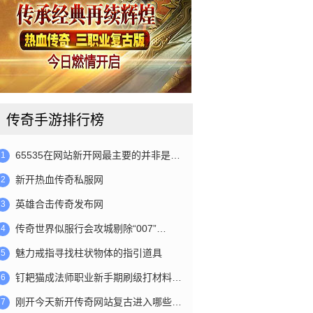
传奇手游排行榜
65535在网站新开网最主要的并非是…
1
新开热血传奇私服网
2
英雄合击传奇发布网
3
传奇世界似服行会攻城剔除“007”…
4
魅力戒指寻找柱状物体的指引道具
5
钉耙猫成法师职业新手期刷级打材料…
6
刚开今天新开传奇网站复古进入哪些…
7