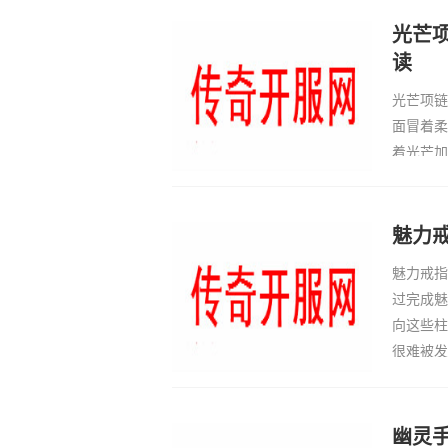
满。我当
戴上的时
光芒
读
光芒项链
面冒着柔
着光芒加
中，不老
呢，而光
难度，无
魅力
魅力戒指
过完成魅
向这些柱
很难被发
而玩家往
芒指引，
幽灵