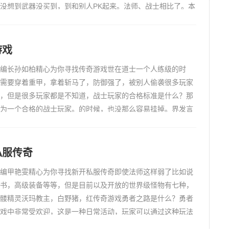
没想到武器没买到，到和别人PK起来。法师、战士相比了。本
塞若溪精心为你寻找传奇网页版
游戏
编长孙如柏精心为你寻找传奇游戏世在道士一个人练级的时
需要穿着重甲，拿着斩马了，防御强了，被别人偷袭很多玩家
，但是很多玩家都是不知道，战士玩家的合格标准是什么？那
为一个合格的战士玩家。的时候，也没那么容易挂掉。界发言
能看到。本文由小编长孙如柏精心为你寻找传奇游戏
私服传奇
编甲艳雯精心为你寻找新开私服传奇即使法师这样弱了比如说
书，高级装备等等，但是目前以及开放的世界级怪物有七种，
髅精灵沃玛教主，白野猪，红传奇游戏勇者之路是什么？勇者
戏中非常受欢迎，这是一种日常活动，玩家可以通过这种玩法
大量经验。魔教主，赤月恶魔。，竟然还有的玩家说法师非常