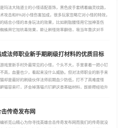
是玛法大陆道士的小怪适配首饰，黑色皮手套绣着幽灵纹路，
术攻击和8%对小怪伤害加成，很多玩家忽略它对小怪的特效，
的结合小怪的本身玩法的效果，比如刷骷髅怪用它加神圣伤
蜘蛛用它加抗毒效果，能让刷怪效率翻倍，我当年靠这对手
刷遍各种小怪地图。我4级玩道士的时候，第一次戴幽灵手套
，没注意
猫成法师职业新手期刷级打材料的优质目标
游戏里新手村外最常见的小怪，个头不大，手里拿着一把小钉
不高，血量也少，看起来没什么威胁。但对法师职业的新手来
猫却是最好的刷级伙伴法师前期血少防低，打不了高难度怪
耙猫容易打，还会掉落猫爪钉耙这类基础材料，既能攒经验升
卖材料换金币买药水和装备。我当年玩法师新手号，就是靠刷
从十级
合击传奇发布网
编祈觅山精心为你寻找英雄合击传奇发布网而我们的传奇就没