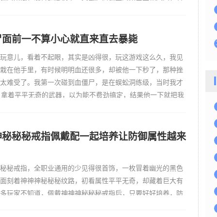
料、药品，还有各种技能书，没毛病用的要命的就是按需购
跟风。
尸面前一不算小心就直来直去暴毙
玩意儿，看着不起眼，其实是凶得很，玩这游戏这么久，我见
栽在他手里，有时候明明血还很多，却被他一下秒了，那种挫
太难受了。我第一次碰到血僵尸，是在蜈蚣洞练级，当时我才
，拿着平平无奇的武器，以为能不费劲搞定，结果他一下就把我
一大半，我赶紧喝血瓶，还是没顶住，直来直去死了，掉了不
。后
神秘秘秘戒指佩戴配一起培养让防御属性越来
秘秘戒指，全职业通用的少见得很首饰，一枚冒着幽光的黑色
面刻着神神神秘秘秘纹路，初看属性平平无奇，却藏着巨大有
多玩家不知道，佩戴神神神秘秘秘戒指后，只要好好培养，防
会变得越来越好，后期堪比高等级防御首饰，实打实好用性拉