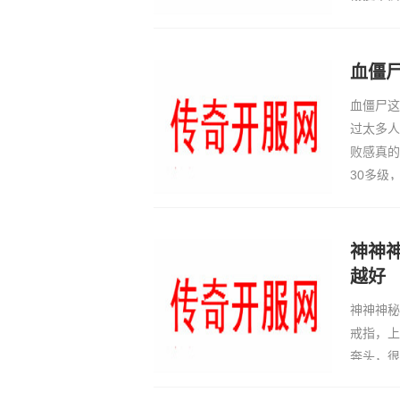
装备、材
买，不瞎
血僵
血僵尸这
过太多人
败感真的
30多级
的血咬掉
老少经验
神神
越好
神神神秘
戒指，上
奔头，很
御属性也