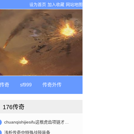
设为首页
加入收藏
网站地图
古传奇
sf999
传奇外传
176传奇
chuanqishijiesifu这根虎齿项链才…
浅析传奇中特殊战鼓装备