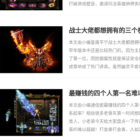
打破游戏壁垒，邀请玛法英雄驰骋央
奇积分悬赏天下，联赛前四名，将瓜
间：10月8
战士大佬都想拥有的三个
本文由小编皇甫平宁战士大佬都想拥
早年版本中还是比较热门的，因为主
了第一位，而防御属性就是保证安全
成章地成了热门道具。虽然幽灵手套
它们更加稀有且重量太大，还是坚固
套能加1点主
最赚钱的四个人第一名难
本文由小编通佳妮最赚钱的四个人第
系起来？相信很多老骨灰第一时间想
类人，小老弟今天给大家盘点一下传
真的难以超越！打金者打金者，人如
管是打金币还是打装备卖金币，到头