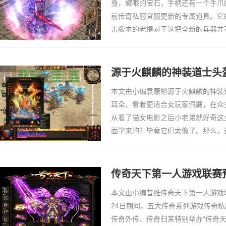
身，耀眼的宝石，手柄还有一个手爪
前传奇私服官服更新的专属道具。它
击版本的老提对于这把全新的兵器并
只要是玩家拿在手里大家都可以一眼
热血之刃的外观
源于火麒麟的神装道士头
本文由小编袁康裕源于火麒麟的神装
耳朵，看着更适合女玩家佩戴，在众
从看了猫女电影之后小老弟就好奇这
面学来的？毕竟它们太像了。那么，
老弟就为大家写一写关于道士头盔的
老伙计泡好茶
传奇天下第一人游戏联赛
本文由小编昔维传奇天下第一人游戏联
24日期间，五大传奇系列游戏传奇
传奇外传、传奇归来特别举办“传奇天