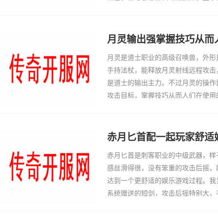
面对群怪靠它扛伤比如同时引只怪物
再用技能清怪，今日新开传奇 (www.
蜈蚣洞，从级
月灵输出强掌握技巧从而
月灵是道士职业的高级召唤兽，外形
手持法杖，能释放月灵射线远程攻击
是道士的输出主力。不过月灵的操作
攻击目标，掌握技巧从而人们在使用
技巧，让月灵成了刷怪、打BOSS
控制，月灵总是
赤月匕首配一起玩家舒适
赤月匕首是刺客职业的中级武器，样
感丝滑得很，没有笨重的攻击后摇，
达到一个更舒适的娱乐游戏过程。我
系统赠送的短剑，攻击后摇特别大，
累。后来刷赤月副本的时候爆出了一