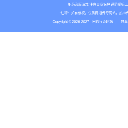
拒绝盗版游戏 注意自我保护 谨防受骗上
*注释：如有侵权，优质网通传奇网站，热血
Copyright © 2026-2027
网通传奇网站
，
热血