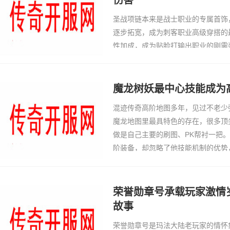
伤害
圣战项链本来是战士职业的专属首饰
逐步拓宽，成为刺客职业高级穿搭的
性加成，成为贴脸打输出职业的刚需
间茬儿项链，打底的攻击加成扎实，
类高级套装，配一起刺客专属的酷炫
幅提升贴脸打
魔龙树妖最中心技能成为
混迹传奇高阶地图多年，见过不老少
魔龙地图里最具特色的存在，很多顶
做是自己主要的刷图、PK帮衬一把
阶装备，却忽略了他技能机制的优势
刷图效率。用重庆话来说，魔龙树妖
面一直有伤害和
荣誉勋章号承载玩家激情
故事
荣誉勋章号是玛法大陆老玩家的情怀