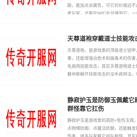
路，能加点全属性，可它的价值远不
老玩家，才能在NPC处兑换到它。
一次和兄弟冲沙巴克城门、第一次扛
后的欢呼，我就会拿出这枚勋章，它
热血的回忆。我
天尊道袍穿戴道士技能攻
天尊道袍，是游戏里的顶级道士铠甲
果，还能‌增强治愈术和施毒术的伤
毛病用技能攻击，其实天尊道袍道士
戴他能解开技能攻击的没毛病用法。
的技能攻击效果，花了堆成山元宝兑
我还是按照
静寂护玉是防御玉佩戴它
群怪靠它扛伤
静寂护玉是游戏里的高防+免伤玉佩
点物理防御、点魔法防御，还能触发
伤害，很多玩家戴它组队刷怪，其实