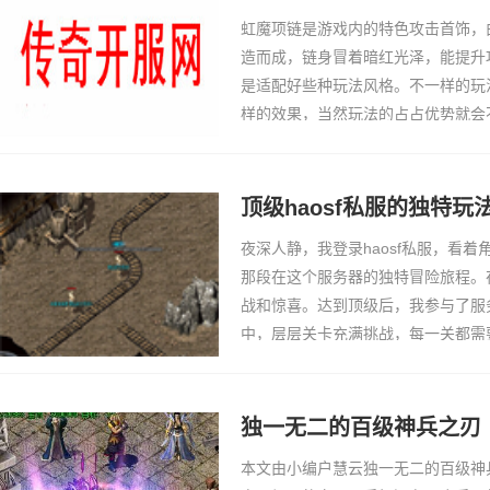
虹魔项链是游戏内的特色攻击首饰，
造而成，链身冒着暗红光泽，能提升
是适配好些种玩法风格。不一样的玩
样的效果，当然玩法的占占优势就会
怪还是副本攻坚，虹魔项链都能找到
多元玩法的要
顶级haosf私服的独特玩
夜深人静，我登录haosf私服，看
那段在这个服务器的独特冒险旅程。
战和惊喜。达到顶级后，我参与了服
中，层层关卡充满挑战，每一关都需
会里的高手们反复尝试，不断调整装
关，获得了稀有
独一无二的百级神兵之刃
本文由小编户慧云独一无二的百级神