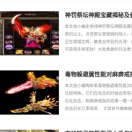
传奇私服中
神罚祭坛神殿宝藏揭秘及
本文由小编史夜绿神罚祭坛神殿宝藏
厚的尘土，点亮祭坛里微弱的烛火，
正在熠熠生辉，散发出夺目的光泽！
可获得丰厚奖励！大批勇敢的玛法勇
BOSS，即可爆出心仪的宝藏！神殿
得：荣耀点凭证
毒物躲避属性能对麻痹戒
本文由小编陶新柔毒物躲避属性能对
比较特殊，它们在攻击的时候会带有
石化状态，和麻痹戒指的效果一模一
攻击石化几率很高 ，尤其是月魔蜘
果非常明显，相信当年闯赤月的玩家
蛛的石化攻