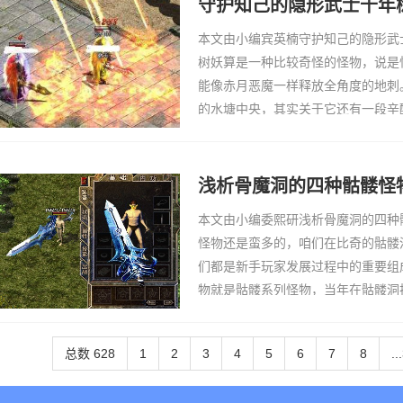
守护知己的隐形武士千年
本文由小编宾英楠守护知己的隐形武
树妖算是一种比较奇怪的怪物，说是
能像赤月恶魔一样释放全角度的地刺
的水塘中央，其实关于它还有一段辛
封魔谷的森林里面是分布着各种强大
为魔王虽然被
浅析骨魔洞的四种骷髅怪
本文由小编委熙研浅析骨魔洞的四种
怪物还是蛮多的，咱们在比奇的骷髅
们都是新手玩家发展过程中的重要组
物就是骷髅系列怪物，当年在骷髅洞
骷髅怪物除了骷髅精灵比较特殊和强
手玩家还是能
总数 628
1
2
3
4
5
6
7
8
..