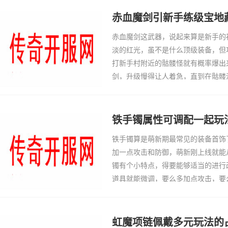
不一样了，攻击
赤血魔剑引新手练级宝地
赤血魔剑这武器，说起来算是新手的
淡的红光，虽不是什么顶级装备，但
打新手村附近的骷髅怪就有概率爆出
剑，升级慢得让人着急，直到在骷髅
对了练级…
铁手镯属性可调配一起玩
铁手镯算是萌新期最常见的装备首饰
加一点攻击和防御，萌新刚上线就能
镯有个小特点，得要能够适当的进行
道具就能微调，要么多加点攻击，要
法需求。我…
虹魔项链佩戴多元玩法的