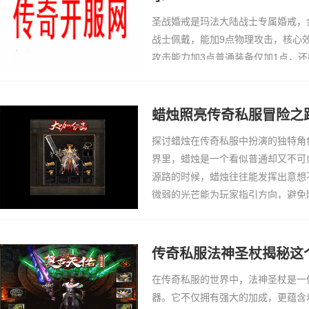
圣战婚戒是玛法大陆战士专属婚戒，
战士佩戴，能加9点物理攻击，核心
攻击能力加3点普通装备仅加1点，
得对方50%的经验。很多战士玩家
又能同步提升攻击，还能让自己游戏
当年靠这戒指
蜡烛照亮传奇私服冒险之
探讨蜡烛在传奇私服中扮演的独特角
界里，蜡烛是一个看似普通却又不可
源路的时候，蜡烛往往能发挥出意想
微弱的光芒能为玩家指引方向，避免
宫地图，还是在阴森的洞穴，蜡烛都
然没有强大的
传奇私服法神圣杖揭秘这
在传奇私服的世界中，法神圣杖是一
器。它不仅拥有强大的加成，更蕴含