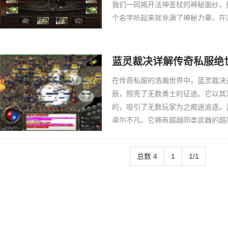
我们一同揭开法神圣杖的神秘面纱，
个名字听起来就充满了神秘力量。在
力量的法杖，以其独特的造型和强大
的具体包括增加
蓝灵裁决详解传奇私服绝
在传奇私服的浩瀚世界中，蓝灵裁决
辰，照亮了无数勇士的征途。它以其
的，吸引了无数玩家为之痴迷追逐。
卓尔不凡。它拥有超越同类武器的超
沉重打击；并且，蓝灵裁决自带命中
更加游刃有余。更
总数 4
1
1/1