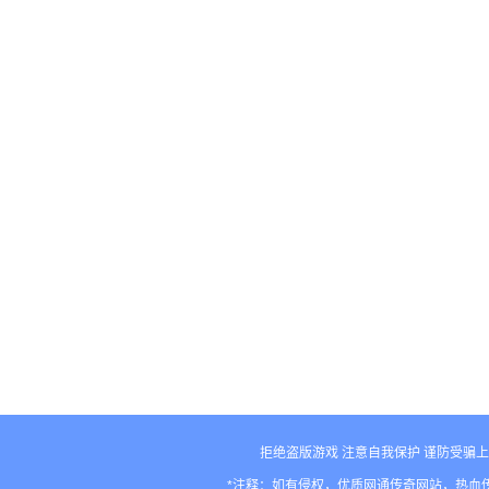
拒绝盗版游戏 注意自我保护 谨防受骗上
*注释：如有侵权，优质网通传奇网站，热血