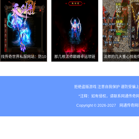
备你曾拥有吗
心得分享
找传奇世界私服网站：防10
那几根法师巅峰幸运项链
法师的几大重心技能
幽灵道9降魔高敏道士还有
都了解吗
高防御真牛
拒绝盗版游戏 注意自我保护 谨防受骗上
*注释：如有侵权，请联系网通传奇
Copyright © 2026-2027
网通传奇网