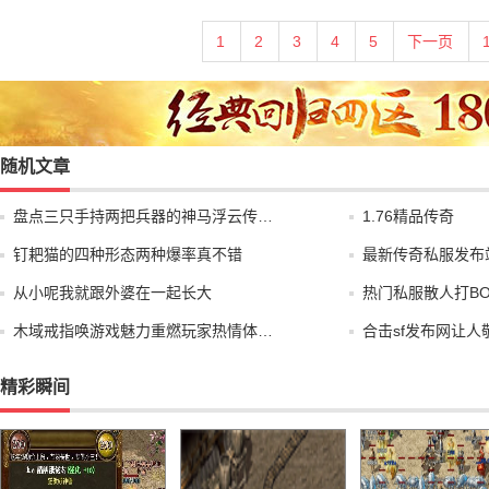
1
2
3
4
5
下一页
随机文章
盘点三只手持两把兵器的神马浮云传…
1.76精品传奇
钉耙猫的四种形态两种爆率真不错
最新传奇私服发布
从小呢我就跟外婆在一起长大
热门私服散人打B
木域戒指唤游戏魅力重燃玩家热情体…
合击sf发布网让
精彩瞬间