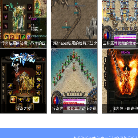
传奇私服网站祖玛教主的四
顶级haosf私服的独特玩法之
三把属性顶级的魔龙
个冷认知最后一点极少老玩
旅
鉴
家才记得
传奇之爱
传奇史上最划算活动传奇福
我害怕正眼瞧他
泽天佑活动