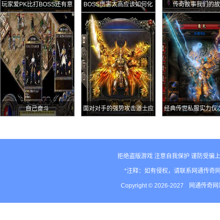
玩家爱PK比打BOSS还有意
BOSS伤害太高应该如何化
传奇故事我们的故
思
解
自己奋斗
面对对手的强势攻击道士应
经典传世私服实力仅
该怎么办
僵王的禁地BOSS
拒绝盗版游戏 注意自我保护 谨防受骗上
*注释：如有侵权，请联系网通传奇
Copyright © 2026-2027
网通传奇网