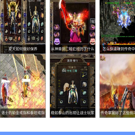
夏天如何做好保养
从神兽到二哈它经历了什么
怎么快速赚到传奇中
道士的铂金戒指和泰坦戒指
稳如泰山的出现让战士玩家
传奇掌握好了这些技
都了解多少
站了起来
就会玩的更好