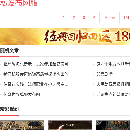
私发布网服
1
2
3
4
下一页
1/4
随机文章
祖玛阁怎么走老手玩家参加超变态可…
这四个地方也刷新
新开私服传奇追随高质量探求杰出的…
悲喜剧情
传奇sif实践上法师职业在挑选额定…
火炬助玩家精准把
传奇世界私服发布网
话题焦点的法师奇
精彩瞬间