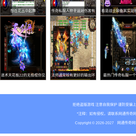
想在花丛中起舞
传奇私服人物幸运对伤害有
看是战士装备其实是
什么关系
用的
道术天花板22的无极棍你见
法师通常较有更好的输出环
最热门传奇私服一个
过吗
境
拒绝盗版游戏 注意自我保护 谨防受骗上
*注释：如有侵权，请联系网通传奇
Copyright © 2026-2027
网通传奇网