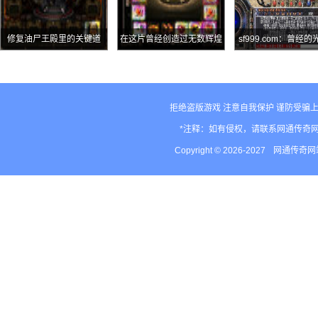
修复油尸王殿里的关键道
在这片曾经创造过无数辉煌
sf999.com：曾经
具，装备持久守护之战
的战场上施展拳脚
密事件昔日同盟的大
惨重
拒绝盗版游戏 注意自我保护 谨防受骗上
*注释：如有侵权，请联系网通传奇
Copyright © 2026-2027
网通传奇网