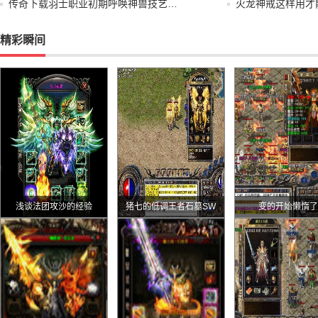
传奇下载羽士职业初期呼唤神兽技艺…
火龙神戒这样用才
精彩瞬间
浅谈法团攻沙的经验
猪七的低调王者石墓SW
变的开始懒惰了