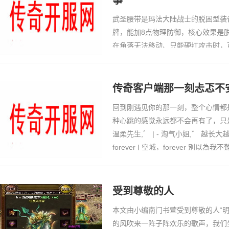
事
武圣腰带是玛法大陆战士的脱困型装
牌，能加8点物理防御，核心效果是脱
在角落无法移动、只能硬扛攻击时，
强力冲击推开周围5米内的怪物或BO
钟。很多BOSS战中，玩家一不小心
一种被BOSS直接卡位…
传奇客户端那一刻忐忑不
回到刚遇见你的那一刻，整个心情都
种心跳的感觉永远都不会再有了，只
温柔先生,゛ | - 淘气小姐,゛ 越长大
forever | 空城，forever 別以為我
受到尊敬的人
本文由小编南门书萱受到尊敬的人“
的风吹来一阵子阵欢乐的歌声，我们