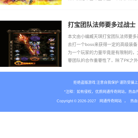
家分析一下。欢迎老骨灰留言处补充
式。战士职业：追着…
打宝团队法师要多过战士
本文由小编臧天琪打宝团队法师要多
去打一个boss来获得一定的高级装
为一个玩家的力量毕竟是有限制的，
要团队的合作重要性了，除了PK之
以在打宝的时候需要团队一定的帮助
队都包括了各…
拒绝盗版游戏 注意自我保护 谨防受骗上
*注释：如有侵权，优质网通传奇网站，热血
Copyright © 2026-2027
网通传奇网站
，
热血