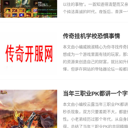
以往的事物”。一首知道得清楚而又
个纯洁真诚的时代。夜饭后，青莲一
夕阳的余晖染红了另一边天，血色的
盘，如同…
传奇挂机学校恐惧事情
本文由小编威婉淑精心为你寻找传奇
想成为一个游戏里面有钱的玩家，那
的资源来创造自己的财富，就比如升
懂，但是在网站的登陆器论坛一般都
花一点点的很大部分原因，跟我们的
我是新转来的…
当年三职业PK都讲一个字
本文由小编校云露当年三职业PK都讲
秒杀现象，双方只要差距不大，都是
性。小老弟经历过那个年代，从自身
得，总结了当年三职业PK的共同精