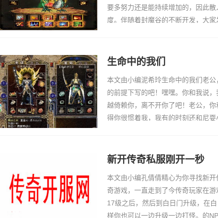
要多努力还是能持续增加的，因此散
度。伴随着封魔谷的不断开发，大家
卫还产出两种特殊套装，分别为虹魔
可以在攻击的时…
生命中的我们
本文由小编泥希玲生命中的我们老公
的前提下写的吧！嘿嘿。你和我说，
越倚赖你，离不开你了吧！老公，你
得你很惯着我，我有的时刻还和尼耍
是哄我，实际上这些个我都晓得，老
日都作什么了…
新开传奇私服刚开一秒
本文由小编孔倩倩精心为你寻找新开
奇游戏，一直走到了今传奇玩家在游
17级之后，然后到白日门升级，在
样你也可以一边升级一边打怪。的N