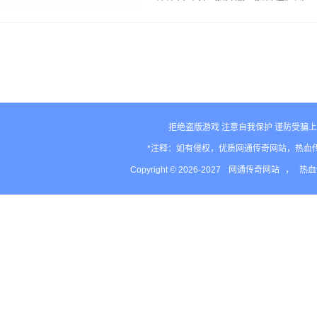
家，在进入游戏以后都只是自己玩自
己，但是从来没…
拒绝盗版游戏 注意自我保护 谨防受骗上
*注释：如有侵权，优质网通传奇网站，热血
Copyright © 2026-2027
网通传奇网站
，
热血