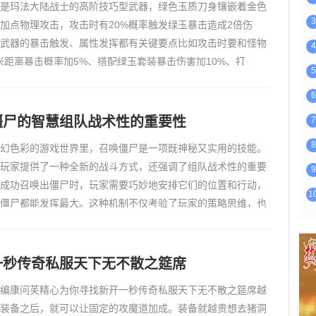
是玛法大陆战士的高阶技巧型武器，绿色玉质刀身镶嵌着金色
3
加点物理攻击，攻击时有20%概率触发绿玉暴击造成2倍伤
武器的暴击触发、属性发挥都有关键要点比如攻击时要和怪物
4
5米距离暴击概率加5%、搭配绿玉套装暴击伤害加10%、打
5
时优先攻击弱点部位触发暴击概率加8%，玩家可以去了解这样几
6
才能让绿玉裁决发…
僵尸的智慧组队战术性的重要性
7
8
幻色彩的游戏世界里，召唤僵尸是一项既神秘又实用的技能。
玩家提供了一种全新的战斗方式，还强调了组队战术性的重要
9
成功召唤出僵尸时，玩家需要巧妙地安排它们的位置和行动，
1
僵尸都能发挥最大。这种机制不仅考验了玩家的策略思维，也
戏进程增添了更多变数和乐趣。每一次成功的召唤和指挥，不
人智…
一秒传奇私服天下无不散之筵席
编康问芙精心为你寻找新开一秒传奇私服天下无不散之筵席越
装备之后，就可以让固定的攻魔道加成。装备就越贵想去猪洞