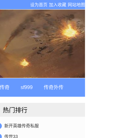
设为首页
加入收藏
网站地图
古传奇
sf999
传奇外传
热门排行
新开英雄传奇私服
传世33