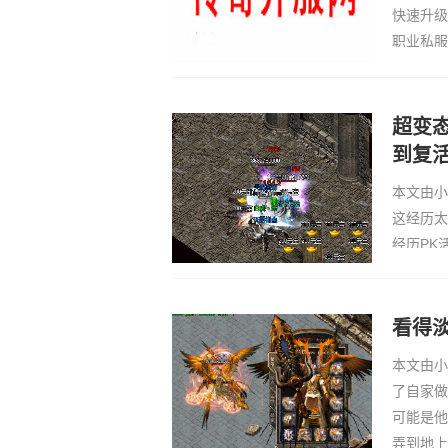
快速升级
职业私服
有玩家购
独走在学
超变
到复
本文由小
这经历太
经历PK
丁最终传
配。大家
很多被放
看得
本文由小
了自家做
可能是他
弄到地上