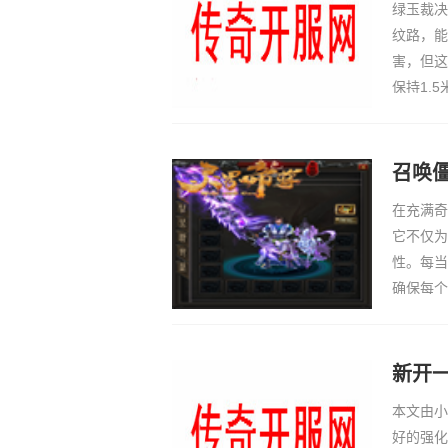
绿玉裁决
纹路，能
害，但这
保持1.
BOSS
点攻略，
召唤
在充满奇
它不仅为
性。每当
确保每个
为整个游
仅是对个
新开
本文由小
好的强化