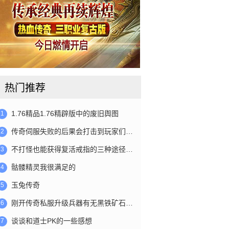
热门推荐
1.76精品1.76精辟版中的废旧舆图
1
传奇伺服失败的后果会打击到玩家们…
2
不打怪也能获得复活戒指的三种途径…
3
骷髅精灵我很满足的
4
玉兔传奇
5
刚开传奇私服升级兵器有无黑铁矿石…
6
谈谈和道士PK的一些感想
7