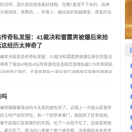
的法师，请大家自觉准备好钱哦，在猪7是混不下去的，因单
为很烧钱，很费药。，毕竟少，越垃圾的就越便宜，便宜的没
买，因为每个人都能获得。新开一秒传奇私服旭日西下，我单
校的…
态传奇私发服：41裁决和雷霆男被爆后来捡
活这经历太神奇了
编孝涉超变态传奇私发服：41裁决和雷霆男被爆后来捡到复活
神奇了电信sf电信sf玩传奇游戏变态网页游戏私服176传奇网站
活动是很正常的，尤其是那些土豪玩家们冲等级买装备的黑屏补
奇sf排名目的就是能在PK然每次去活动中彰显英雄本色有你才
都知对十分渴给勒得差道，有大量的经PK的地方就有玩家引了
倒…
淡吗
编贺静静看得淡吗今天真的被伤到了。记得上一次我从家里带
的土特产给同学吃，有一个同学来串门，我就抓了好多给她，
看不起我们自家做的的东西，吃了一点就不吃了，还故意把他
。最后扔了。我当时心里那个那个难受啊，这是我妈辛辛苦苦