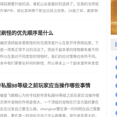
得前期要升级的话，毒蛇山谷是最好的选择了。在我的法师就
在单P中，就比其他两个职业比较占优势。24级之前，都是朋
，我也是懵懵懂懂的，自己啥也不会，就跟在朋友的屁股后面
轻松就练…
里刷怪的优先顺序是什么
编庆清妍副本里刷怪的优先顺序是什么在新开传奇网站里，下
是一项再正常不过的活动了。而由于副本里的怪物都有着不同
所以在面对不同类型的怪物时，我们的应对策略也有所不同。
本中我们需要长时间的刷怪，所以基本上一个副本里所有类型
们都会接触到。怪物击杀的优先顺序算是刷怪技巧里的基本功
了这…
奇私服88等级之前玩家应当操作哪些事情
编皇飞飙精心为你寻找新传奇私服88等级之前玩家应当操作哪
天煞中宠物的作用是很大，一个顶级的宠物在打宝方面的要在
反应过来自己要怎么做，zhengtusf要在第一时间明白自己需要
技能，要在第一时间反应自己怎么跑等等。提升是非常大的，