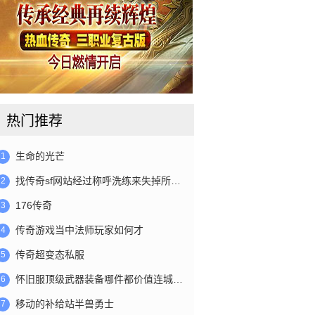
热门推荐
生命的光芒
1
找传奇sf网站经过称呼洗练来失掉所…
2
176传奇
3
传奇游戏当中法师玩家如何才
4
传奇超变态私服
5
怀旧服顶级武器装备哪件都价值连城…
6
移动的补给站半兽勇士
7