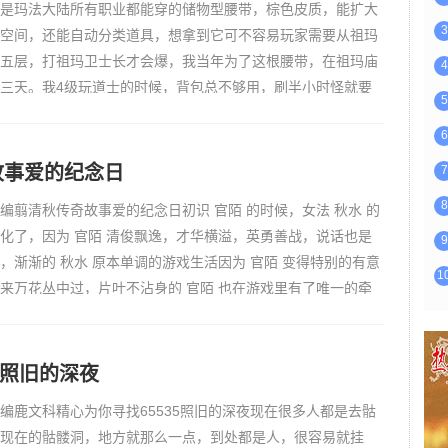
是玛法大陆所有职业都能穿的储物型腰带，棕色皮质，能扩大
3
包空间，还能自动分类道具，想拿到它可不容易玩家需要从祖玛
五层，打祖玛卫士长才会爆，我当年为了这根腰带，在祖玛庙
4
三天。我4级玩道士的时候，背包总不够用，刷半小时怪就要
5
，特别浪费时间。听老玩家说乾坤腰带能扩背包，还能自动分
6
去祖玛…
故事爱的纪念日
7
8
编翦清秋传奇故事爱的纪念日初识 官陌 的时候，女法 秋水 的
化了，因为 官陌 清俊飘逸，才华横溢，英勇善战，说话也是
9
，渐渐的 秋水 原本单调的游戏生活因为 官陌 变得特别的有意
1
来万花丛中过，片叶不沾身的 官陌 也在游戏里有了唯一的牵
秋水 。在游戏里他们有很多的共同爱好和说不玩的话题，一起
…
35照旧的深夜
编鹿文科精心为你寻找65535照旧的深夜现在很多人都是去骷
现在的骷髅洞，地方就那么一点，到处都是人，很容易就挂