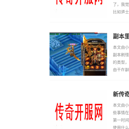
了，我觉
比如道士
友带我的
练级，很
副本
本文由小
副本刷怪
的类型，
由于在副
的怪物我
了，掌握
新传
本文由小
些事情在
第一时间
使用什么