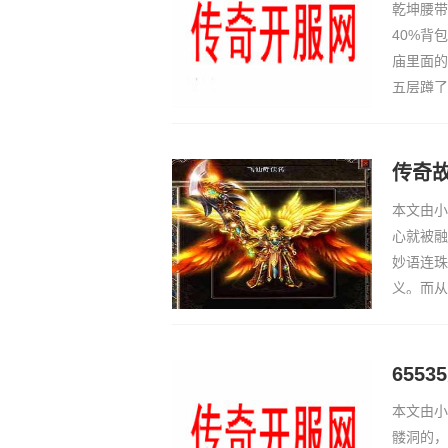
乾坤腰带
40%背
庙里面的
五层蹲了
回城清理
类，就想
传奇
本文由小
心就被融
妙语连珠
义。而从
挂—— 
传奇各大
655
本文由小
髅洞的，