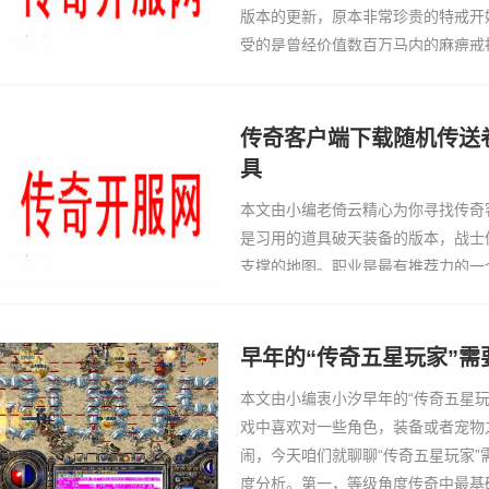
版本的更新，原本非常珍贵的特戒开
受的是曾经价值数百万马内的麻痹戒
到。至于护身戒指也是贬值比较严重
如今的官服中…
传奇客户端下载随机传送
具
本文由小编老倚云精心为你寻找传奇
是习用的道具破天装备的版本，战士
支撑的地图。职业是最有推荐力的一
大因素直接影响到武器的升级成功率
够的情况下就足矣秒杀任何人了，但
需要平衡的游…
早年的“传奇五星玩家”需
本文由小编衷小汐早年的“传奇五星
戏中喜欢对一些角色，装备或者宠物
闹，今天咱们就聊聊“传奇五星玩家
度分析。第一，等级角度传奇中最基