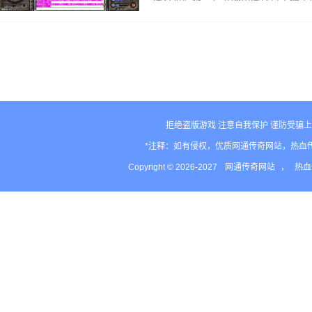
啥？给你技能都不够等级学，给你装
技能都没…
拒绝盗版游戏 注意自我保护 谨防受骗上
*注释：如有侵权，优质网通传奇网站，热血
Copyright © 2026-2027
网通传奇网站
，
热血