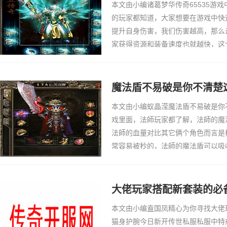
本文由小编诸葛梦华传奇65535游
的玩家都知道，大家想要在游戏中快
提升自身伤害，我们伤害越高，那么
家获得资源和装备速度也就越快，这
快，从这点来看，我们就需要快速的
示伤害的方法呢…
魔法盾不易破是你不清楚
本文由小编蚁晶滢魔法盾不易破是你
戏里面，法師玩家都了解，法師的魔
法師的血量对比其它俩个角色而言是
常容易被秒的，法師的魔法盾可以吸
玩家在游戏里面常常会发现自己的魔
破盾武器吗？…
大佬玩家搭配新套装的必
本文由小编盍国凤精心为你寻找大佬
猫身护腕今日新开传世私服私服中特