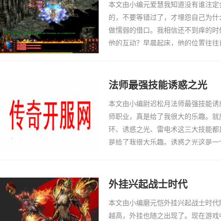
本文由小编元爱慧我知道没有谁注定
的，不要等错过了，才埋怨自己为什
做懦弱的借口。我相信还不到痒的时
他的互动？早晨起床，他的位置往往
确实存在过，即使他偶尔睡过了头或
由床上跳起来…
法师最强技能诱惑之光
本文由小编尉迟松月法师最强技能诱
师职业，真是给了我很大的乐趣。就
环、诱惑之光、雷电术这三大技能都
是给了我很大乐趣。诱惑之光这是一
给人的初期印象是这么两点：诱惑、
的，聪明的玩家…
外挂兴起战士时代
本文由小编磨元恺外挂兴起战士时代
越高，外挂也随之出现了。现在游戏