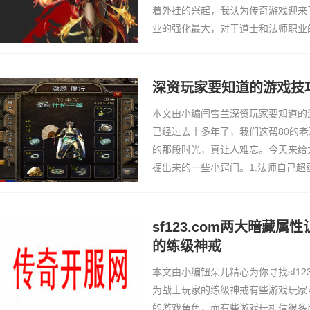
着外挂的兴起，我认为传奇游戏迎来
业的强化最大，对于道士和法师职业
详细讲解外挂的作用，大家一起来看
在传奇游戏中…
深资玩家要知道的游戏技
本文由小编闫雪兰深资玩家要知道的
已经过去十多年了，我们这帮80的
的那段时光，真让人难忘。今天来给
掘出来的一些小窍门。1.法师自己
重满为止，然后随便找一个挂机不动
上去，然后随…
sf123.com两大暗藏
的练级神戒
本文由小编钮朵儿精心为你寻找sf12
为战士玩家的练级神戒有些游戏玩家
的游戏角色，而有些游戏玩相信很多