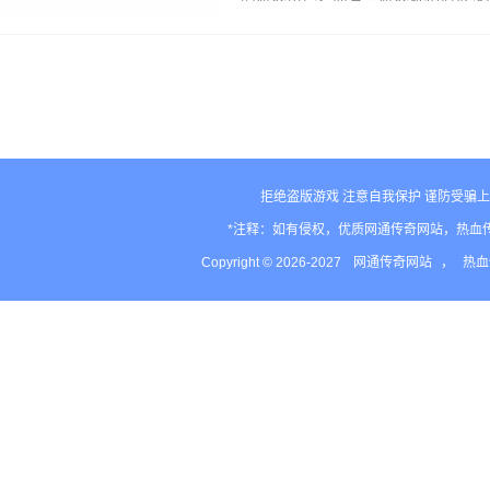
也很久了，一直以来都是默默的玩，
家可能就说是比较偏爱奶妈类型的游
色职因为有些…
拒绝盗版游戏 注意自我保护 谨防受骗上
*注释：如有侵权，优质网通传奇网站，热血
Copyright © 2026-2027
网通传奇网站
，
热血