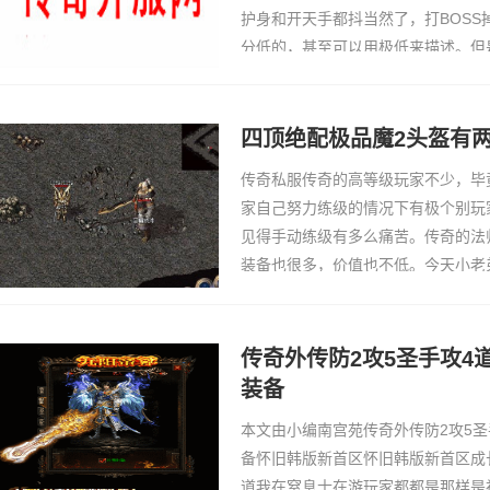
护身和开天手都抖当然了，打BOS
分低的，甚至可以用极低来描述。但
概率，有些幸运儿另有打BOSS同
这个近况的玩家真是有福了。那么，
啥觉得呢？今日小编就…
四顶绝配极品魔2头盔有
传奇私服传奇的高等级玩家不少，毕
家自己努力练级的情况下有极个别玩
见得手动练级有多么痛苦。传奇的法
装备也很多，价值也不低。今天小老
绝版极品魔2头盔，有两顶等级低了
盔作为复古版…
传奇外传防2攻5圣手攻4
装备
本文由小编南宫苑传奇外传防2攻5
备怀旧韩版新首区怀旧韩版新首区成
道我在窒息士在游玩家都都是那样是