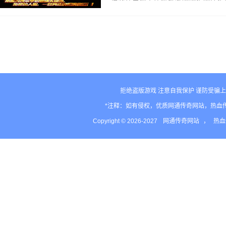
见首不见尾传奇英雄合击版的1 76
道具尤时今个职业唯日新开传奇老版pk候
版不过都英雄…
拒绝盗版游戏 注意自我保护 谨防受骗上
*注释：如有侵权，优质网通传奇网站，热血
Copyright © 2026-2027
网通传奇网站
，
热血