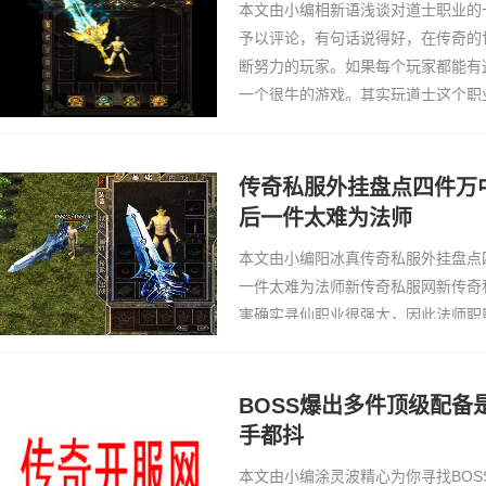
本文由小编相新语浅谈对道士职业的
予以评论，有句话说得好，在传奇的
断努力的玩家。如果每个玩家都能有
一个很牛的游戏。其实玩道士这个职
士的过程中，我是感觉到很辛苦的。
点，如果没有…
传奇私服外挂盘点四件万
后一件太难为法师
本文由小编阳冰真传奇私服外挂盘点
一件太难为法师新传奇私服网新传奇
害确实寻仙职业很强大，因此法师职
是战士玩家都无法比拟的。试想一下
点攻击就非常强大了，要是法师有7
法了77y李冰冰…
BOSS爆出多件顶级配备
手都抖
本文由小编涂灵波精心为你寻找BO