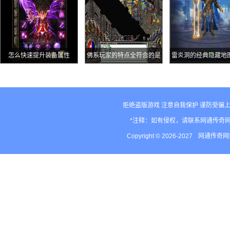
怎么快速提升装备属性
佛系玩家的特点全符合的是
雷炎洞的经典隐藏地
大神级
殿只可惜传奇没
拒绝盗版游戏 注意自我保护 谨防受骗上
*注释：如有侵权，请联系网通传奇
Copyright © 2026-2027
网通传奇网