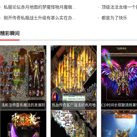
私服论坛赤月地图的梦魇怪物月魔蜘…
顶级法法龙缘一个
刚开传奇私服战士升级有甚么实在办…
都是为了快乐
精彩瞬间
浅析法师雷系魔法的发展阶
热血传奇客户端浅析赤月地
CD时间长但复活效果
段
图的三大难难怪那里被称为
活戒指的装备
“禁地”