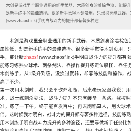
木剑是游戏里全职业通用的新手武器，木质剑身涂着棕色漆，能提升
是新手练手的最佳选择。很多新手觉得木剑没用，只想换高级武器，其实
(www.zhaosf.ink)手明白战斗力的提升都有著多种途
木剑是游戏里全职业通用的新手武器，木质剑身涂着棕色
属性低，却是新手练手的最佳选择。很多新手觉得木剑没用，
手，能让新
zhaosf
(www.zhaosf.ink)手明白战斗力的提
能练习练熟火球术、刺杀剑法、靠操作提升练走位躲怪、靠任
木剑练手，从1级升到级，没换过武器，却靠练技能和操作，
高了不少。
第一次用木剑时，我只会平砍鸡和鹿，后来老玩家跟我说：用
术，战士练刺杀剑法，战斗力提升不只有装备一条路。我按照
准，练了一下午，终于能百发百中；再去刷稻草人，用火球术
倍。这时候我才明白，战斗力的提升都有著多种途径，技能练熟
用木剑练手明白战斗力提升的多种途径，还要靠做新手任务比
拿经验和青铜手镯加防御，防御提升了，战斗力也间接涨了；