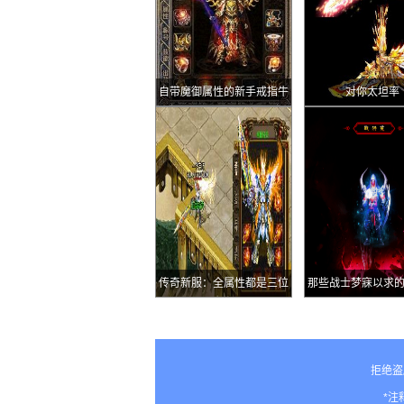
自带魔御属性的新手戒指牛
对你太坦率
角戒指
传奇新服：全属性都是三位
那些战士梦寐以求
数的未知装备雪玉戒指
器
拒绝盗
*注