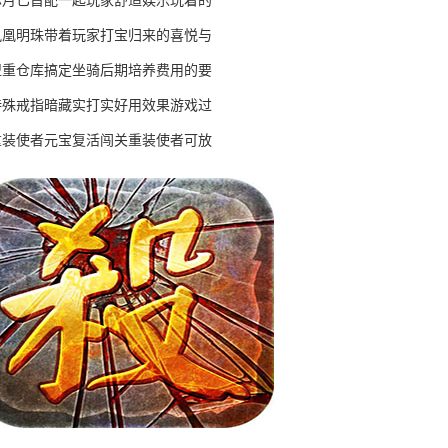
赤月匕首配一起玩家舒适娱乐玩着的
凤凰明珠带着玩家打宝归来的喜悦与
盟重仓库搞定坐骑后期培养费用的要
特殊戒指暗藏实打实好用效果游戏过
重装使者元宝复活闯关重装使者可放