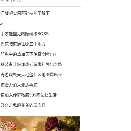
怀旧版超实用基础技能了解下
fw
新手才能撞见的隐藏级BOSS
沙巴克暗道通往哪五个地方
你印象中的热血天下传奇“沙狗”在
水晶装备升级加成老玩家的强化之路
传奇游戏毁天灭地盔什么地图爆出来
战道合力消灭邪恶毒蛇
传奇加入传奇私服999网站让生活
新开合击私服爷爷的留念日