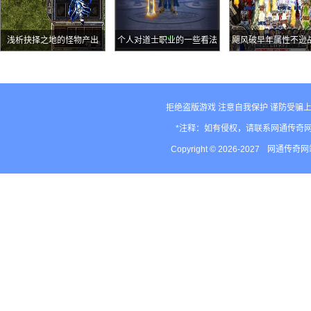
浅析抉择之地的怪物产出
个人对道士职业的一些看法
飓风破早年属性不逊
甲更适合战士的装备
衣
拒绝盗版游戏 注意自我保护 谨防受骗上
*注释：如有侵权，请联系网通传奇
Copyright © 2026-2027
网通传奇网