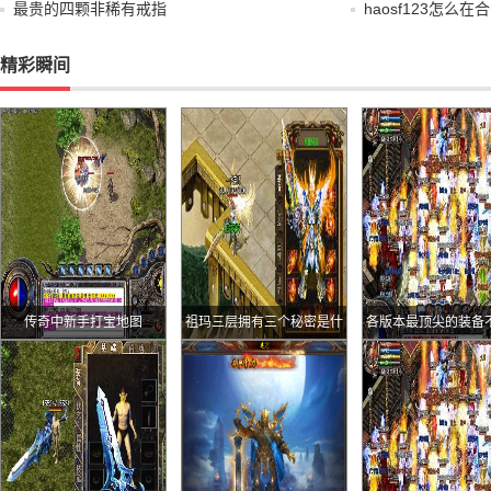
最贵的四颗非稀有戒指
haosf123怎么
精彩瞬间
传奇中新手打宝地图
祖玛三层拥有三个秘密是什
各版本最顶尖的装备
么
看而且实用