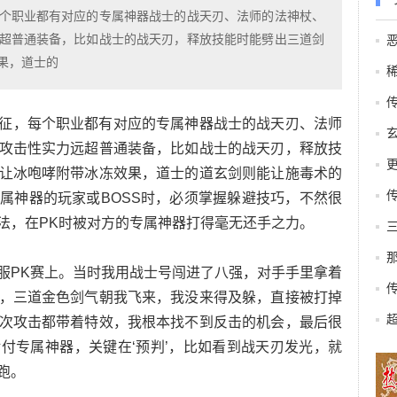
个职业都有对应的专属神器战士的战天刃、法师的法神杖、
超普通装备，比如战士的战天刃，释放技能时能劈出三道剑
果，道士的
征，每个职业都有对应的专属神器战士的战天刃、法师
攻击性实力远超普通装备，比如战士的战天刃，释放技
让冰咆哮附带冰冻效果，道士的道玄剑则能让施毒术的
属神器的玩家或BOSS时，必须掌握躲避技巧，不然很
法，在PK时被对方的专属神器打得毫无还手之力。
服PK赛上。当时我用战士号闯进了八强，对手手里拿着
，三道金色剑气朝我飞来，我没来得及躲，直接被打掉
次攻击都带着特效，我根本找不到反击的机会，最后很
付专属神器，关键在‘预判’，比如看到战天刃发光，就
跑。