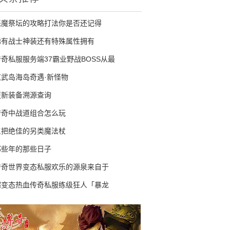
恶魔祭坛的攻略打法你是否还记得
稀有战士神装还有特殊属性拥有
传奇私服服务端37霸业野战BOSS从最
玄武岛海岛奇遇·新怪物
更新装备溯源查询
传奇中战道组合怎么玩
三把绝佳的另类魔法杖
那些年的那些日子
传奇世界变态私服欢乐的源泉来自于
超变态热血传奇私服练级狂人「暴龙