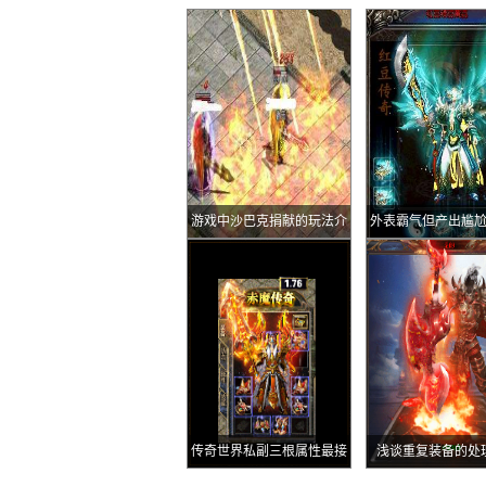
游戏中沙巴克捐献的玩法介
外表霸气但产出尴
绍
BOSS
传奇世界私副三根属性最接
浅谈重复装备的处
近的不同类幸运项链其中有