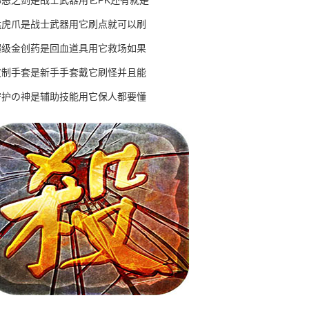
邪恶之剑是战士武器用它PK还有就是
猛虎爪是战士武器用它刷点就可以刷
超级金创药是回血道具用它救场如果
皮制手套是新手手套戴它刷怪并且能
守护の神是辅助技能用它保人都要懂