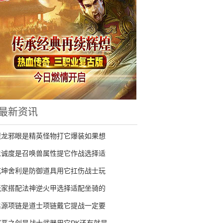
最新资讯
魔龙邪眼是精英怪物打它爆装如果想
忠诚度是召唤兽属性提它作战选择适
乾坤舍利是防御道具用它扛伤战士玩
玩家搭配法神逆火甲选择适配坐骑的
启源项链是道士项链戴它提战一定要