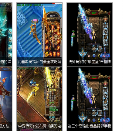
尬的特殊
武器喝祝福油的最全攻略解
法师玩家的“聚宝盆”石墓阵
析
理方法
中变传奇sf发布网《疾光电
这三个高输出极品辟邪手镯
影》虽好但是它的三个弊端
你服不服